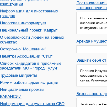
Постановления 
конструкции
постановления 
Информация для иностранных
граждан
Постановление а
Налоговая информирует
внесении измене
коммунальных о
Национальный проект "Кадры"
О безопасности людей на водных
Аренда имущес
объектах
Осторожно! Мошенники!
Памятки Ассоциации "СИЗ"
Защити себя от
Список кандидатов в присяжные
заседатели МО - "город Тулун"
Полиция Иркутск
Трудовые мигранты
совершенных в 
связи. Рекоменд
Режим работы администрации
Инициативные проекты
Безопасность д
ВАКАНСИИ
Информация для участников СВО
Твой выбор – бе