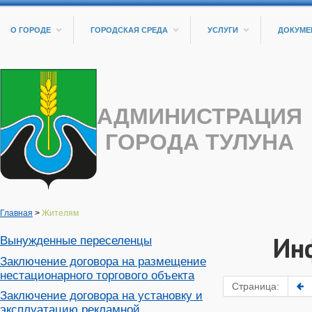
О ГОРОДЕ
ГОРОДСКАЯ СРЕДА
УСЛУГИ
ДОКУМЕ
АДМИНИСТРАЦИЯ
ГОРОДА ТУЛУНА
Главная
>
Жителям
Ин
Вынужденные переселенцы
Заключение договора на размещение
нестационарного торгового объекта
Страница:
Заключение договора на установку и
эксплуатацию рекламной