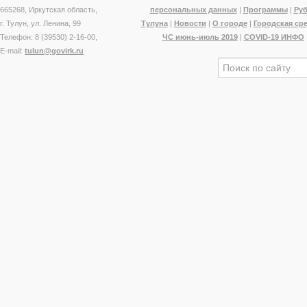
665268, Иркутская область,
персональных данных
|
Программы
|
Ру
г. Тулун, ул. Ленина, 99
Тулуна
|
Новости
|
О городе
|
Городская ср
Телефон: 8 (39530) 2-16-00,
ЧС июнь-июль 2019
|
COVID-19 ИНФО
E-mail:
tulun@govirk.ru