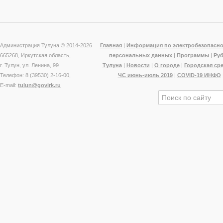
Администрация Тулуна © 2014-
2026
Главная
|
Информация по электробезопасно
665268, Иркутская область,
персональных данных
|
Программы
|
Ру
г. Тулун, ул. Ленина, 99
Тулуна
|
Новости
|
О городе
|
Городская ср
Телефон: 8 (39530) 2-16-00,
ЧС июнь-июль 2019
|
COVID-19 ИНФО
E-mail:
tulun@govirk.ru