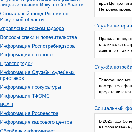
врач Центра гиг
лицензирования Иркутской области
Петровна прове
Социальный фонд России по
Иркутской области
Служба ветерин
Управление Роскомнадзора
Вопросы опеки и попечительства
Правила поведен
сталкивался с аг
Информация Роспотребнадзора
животные, так и
Информация о налогах
Правопорядок
Служба потреби
Информация Службы судебных
приставов
Телефонное мош
номера телефон
Информация прокуратуры
представляются 
Информация ТФОМС
ВСХП
Социальный фон
Информация Росреестра
В 2025 году бол
Информация кадрового центра
на образование 
Сбербанк информирует