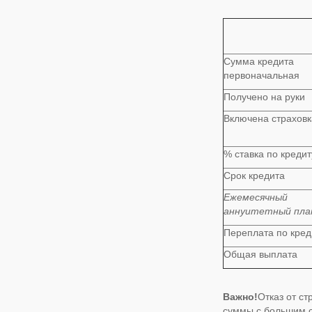
Сумма кредита
первоначальная
Получено на руки
Включена страховк
% ставка по кредит
Срок кредита
Ежемесячный
аннуитетный пл
Переплата по кред
Общая выплата
Важно!
Отказ от ст
суммы с большим с