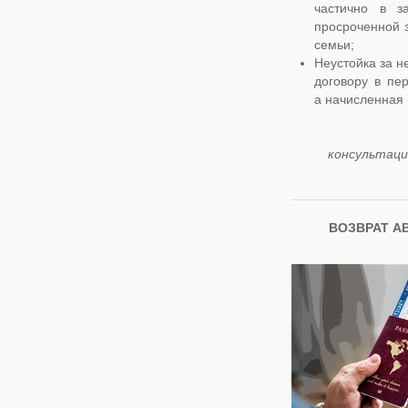
частично в з
просроченной 
семьи;
Неустойка за 
договору в пе
а начисленная 
консультаци
ВОЗВРАТ А