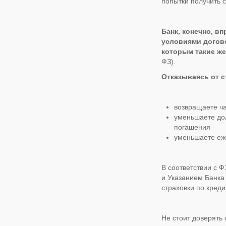
попытки получить с
Банк, конечно, в
условиями догово
которым такие ж
ФЗ).
Отказываясь от с
возвращаете ча
уменьшаете дол
погашения
уменьшаете еже
В соответствии с Ф
и Указанием Банка
страховки по креди
Не стоит доверять 