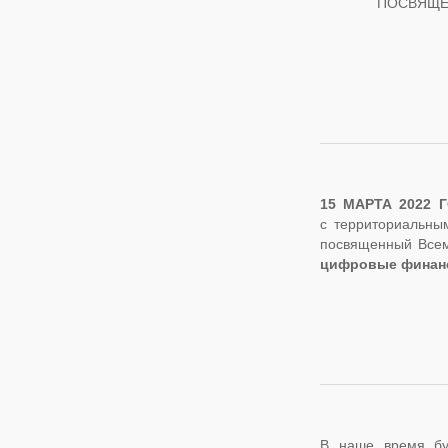
ПОСВЯЩЕН
15 МАРТА 2022 
с территориальны
посвященный Всем
цифровые финан
В наше время бу