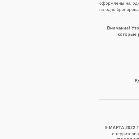
оформлены на одну
на одно бронирова
Внимание! Ут
которые 
Е
9 МАРТА 2022 
с территори