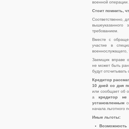
военной операции.
Стоит помнить, ч
Соответственно, д
вышеуказанного 
требованием.
Вместе с обраще
участие в специ
военнослужащего, 
Заемщик вправе о
не может быть ран
будут отсчитывать
Кредитор рассмат
10 дней со дня п
или сообщает об о
а
кредитор не
установленным
со
начала льготного 
Иные льготы:
Возможность 