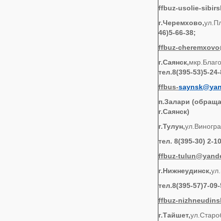
ffbuz-usolie-sibi
г.Черемхово,
ул.П
46)5-66-38;
ffbuz
-
cheremxovo
г.Саянск,
мкр.Благо
тел.8(395-53)5-24-
ffbus
-
saynsk
@
ya
п.Залари (обращат
г.Саянск)
г.Тулун,
ул.Виногра
тел. 8(395-30) 2-1
ffbuz-tulun@yand
г.Нижнеудинск,
ул.
тел.8(395-57)7-09-
ffbuz-nizhneudin
г.Тайшет,
ул.Старо