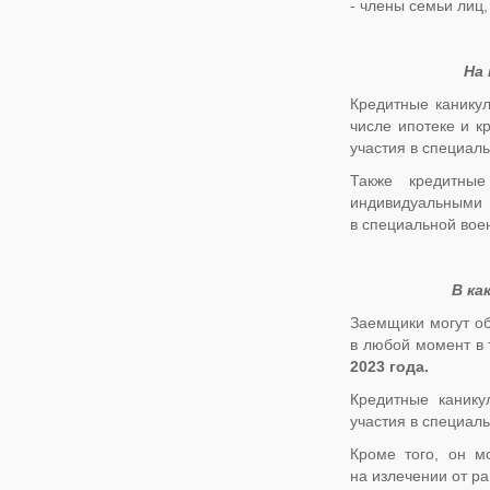
- члены семьи лиц
На
Кредитные канику
числе ипотеке и к
участия в специал
Также кредитны
индивидуальными
в специальной вое
В ка
Заемщики могут об
в любой момент в 
2023 года.
Кредитные канику
участия в специал
Кроме того, он м
на излечении от р