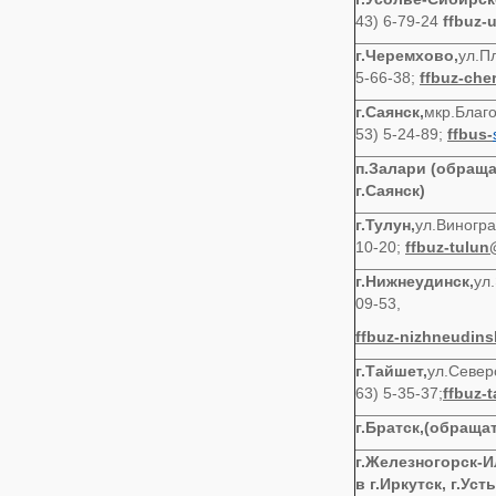
43) 6-79-24
ffbuz-
г.Черемхово,
ул.Пл
5-66-38;
ffbuz
-
che
г.Саянск,
мкр.Благо
53) 5-24-89;
ffbus
-
п.Залари (обращат
г.Саянск)
г.Тулун,
ул.Виногра
10-20;
ffbuz-tulu
г.Нижнеудинск,
ул
09-53,
ffbuz-nizhneudin
г.Тайшет,
ул.Северо
63) 5-35-37;
ffbuz
-
t
г.Братск,
(обращат
г.Железногорск-
в г.Иркутск, г.Уст