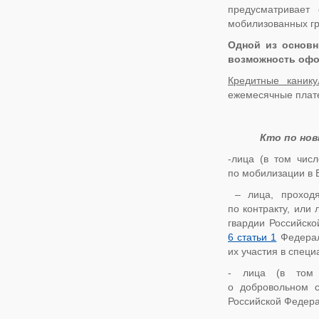
предусматривает
мобилизованных гр
Одной из основн
возможность офо
Кредитные каник
ежемесячные плате
Кто по нов
-лица (в том чис
по мобилизации в
– лица, проходя
по контракту, или
гвардии Российско
6 статьи 1
Федерал
их участия в спец
- лица (в том ч
о добровольном 
Российской Федера