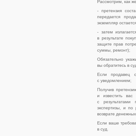
Рассмотрим, как ж
- претензия сост
передается прода
экземпляр остается
- затем излагает
в результате пок
защите прав потре
суммы, ремонт);
Обязательно укаж
вы обратитесь в су
Если продавец о
с уведомлением;
Получив претензи
и известить вас
с результатами 
экспертизы, и по
возврате денежных
Если ваше требов
в суд.