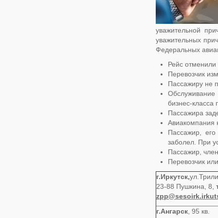
уважительной при
уважительных прич
Федеральных авиац
Рейс отменили 
Перевозчик из
Пассажиру не п
Обслуживание 
бизнес-класса 
Пассажира заде
Авиакомпания н
Пассажир, его
заболел. При у
Пассажир, член
Перевозчик или
г.Иркутск,
ул.Трили
23-88 Пушкина, 8,
zpp@
sesoirk
.
irkut
г.Ангарск
, 95 кв.