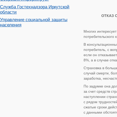
Служба Гостехнадзора Иркутской
области
ОТКАЗ 
Управление социальной защиты
населения
Многих интересует
потребительского к
В консультационны
потребитель, с воп
если он отказывает
8%, а в случае отк
Страховка в больш
случай смерти, бо
заработка, несчаст
По задумке она до
за счет средств ст
наступлении страх
с рядом трудностей
сжатые сроки дейс
с данными обстоят