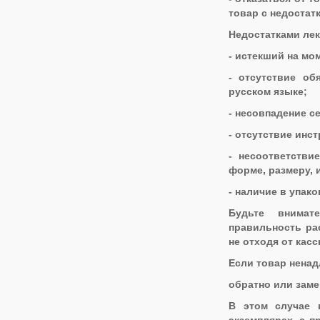
товар с недостат
Недостатками лек
- истекший на мо
- отсутствие о
русском языке;
- несовпадение с
- отсутствие инс
- несоответстви
форме, размеру, 
- наличие в упак
Будьте внимат
правильность рас
не отходя от кас
Если товар ненад
обратно или заме
В этом случае 