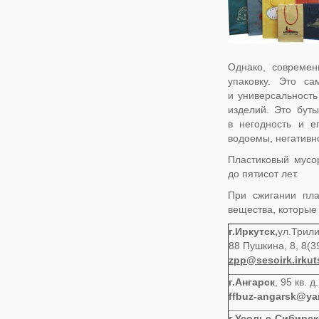
Однако, современ
упаковку. Это с
и универсальност
изделий. Это бут
в негодность и е
водоемы, негативн
Пластиковый мусо
до пятисот лет.
При сжигании пла
вещества, которые
г.Иркутск,
ул.Трили
88 Пушкина, 8, 8(3
zpp@
sesoirk
.
irkut
г.Ангарск
, 95 кв. 
ffbuz-angarsk@ya
г.Усолье-Сибирск