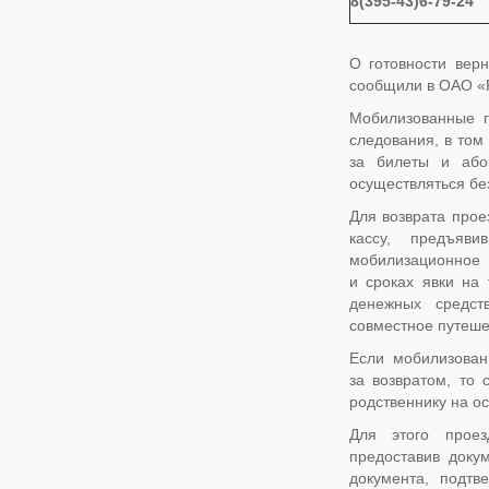
8(395-43)6-79-24
О готовности вер
сообщили в ОАО «Р
Мобилизованные г
следования, в том
за билеты и або
осуществляться бе
Для возврата прое
кассу, предъяв
мобилизационное
и сроках явки на 
денежных средст
совместное путеше
Если мобилизован
за возвратом, то
родственнику на о
Для этого проез
предоставив доку
документа, подт