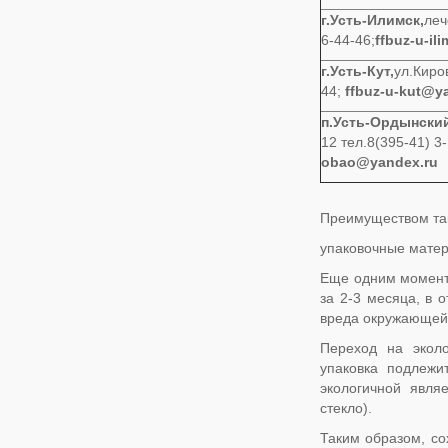
г.Усть-Илимск,
леч
6-44-46;
ffbuz-u-i
г.Усть-Кут,
ул.Киров
44;
ffbuz-u-kut@y
п.Усть-Ордынски
12 тел.8(395-41) 3
obao@yandex.ru
Преимуществом так
упаковочные матер
Еще одним моменто
за 2-3 месяца, в 
вреда окружающей
Переход на эколо
упаковка подлежи
экологичной явля
стекло).
Таким образом, со