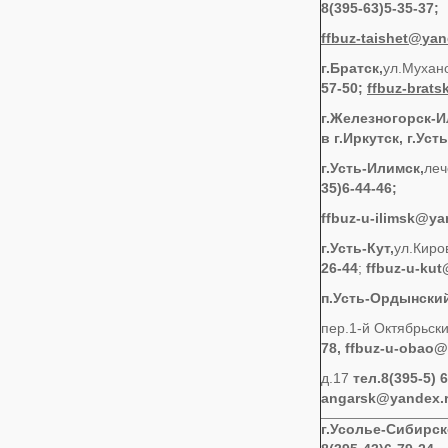
8(395-63)5-35-37;
ffbuz
-
taishet
@
yan
г.Братск,
ул.Мухан
57-50;
ffbuz-
brats
г.Железногорск-
в г.Иркутск, г.Уст
г.Усть-Илимск,
леч
35)6-44-46;
ffbuz-u-ilimsk@ya
г.Усть-Кут,
ул.Киро
26-44
;
ffbuz-u-ku
п.Усть-Ордынски
пер.1-й Октябрьски
78, ffbuz-u-
obao
@
д.17
тел.8(395-5) 
angarsk@yandex.
г.Усолье-Сибирск