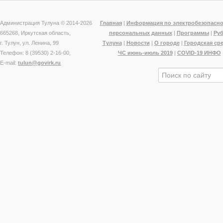
Администрация Тулуна © 2014-
2026
Главная
|
Информация по электробезопасно
665268, Иркутская область,
персональных данных
|
Программы
|
Ру
г. Тулун, ул. Ленина, 99
Тулуна
|
Новости
|
О городе
|
Городская ср
Телефон: 8 (39530) 2-16-00,
ЧС июнь-июль 2019
|
COVID-19 ИНФО
E-mail:
tulun@govirk.ru