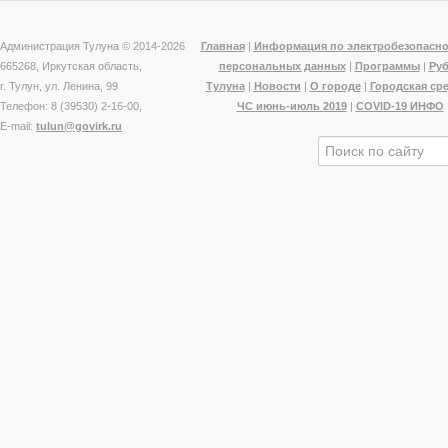
Администрация Тулуна © 2014-
2026
Главная
|
Информация по электробезопасно
665268, Иркутская область,
персональных данных
|
Программы
|
Ру
г. Тулун, ул. Ленина, 99
Тулуна
|
Новости
|
О городе
|
Городская ср
Телефон: 8 (39530) 2-16-00,
ЧС июнь-июль 2019
|
COVID-19 ИНФО
E-mail:
tulun@govirk.ru