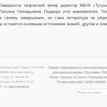
Завершила творческий вечер директор МБУК г.Тулун
Татьяна Геннадьевна. Подводя итог мероприятия, Та
к своему завершению, но сама литература не уйдет
и останется основным источником знаний, другом и по
Администрация Тулуна © 2014-
2026
Главная
|
Информация по электробезопасно
665268, Иркутская область,
персональных данных
|
Программы
|
Ру
г. Тулун, ул. Ленина, 99
Тулуна
|
Новости
|
О городе
|
Городская ср
Телефон: 8 (39530) 2-16-00,
ЧС июнь-июль 2019
|
COVID-19 ИНФО
E-mail:
tulun@govirk.ru