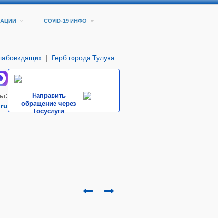
ЗАЦИИ
COVID-19 ИНФО
слабовидящих
|
Герб города Тулуна
ы:
Направить
обращение через
.ru
Госуслуги