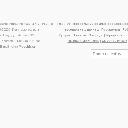
Администрация Тулуна © 2014-
2026
Главная
|
Информация по электробезопасно
665268, Иркутская область,
персональных данных
|
Программы
|
Ру
г. Тулун, ул. Ленина, 99
Тулуна
|
Новости
|
О городе
|
Городская ср
Телефон: 8 (39530) 2-16-00,
ЧС июнь-июль 2019
|
COVID-19 ИНФО
E-mail:
tulun@govirk.ru