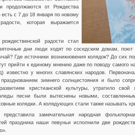
и продолжаются от Рождества
 есть с 7 до 18 января по новому
адости, которая выражается
рождественской радости стал
святочные дни люди ходят по соседским домам, поют 
ычай? Где источники возникновения колядок? До сих по
гут прийти к единому мнению даже по поводу самого на
д) известно у многих славянских народов. Первонач
 празднованием зимнего солнцестояния и было сопр
азвитием христианской культуры, утратило свой я
оледы песни были вытеснены новыми, составленным
ховные колядки. А колядующих стали также называть х
 представила замечательная народная фольклорна
тей праздника наши певуньи исполнили две рождеств
о».