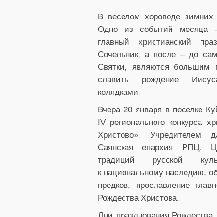
В веселом хороводе зимних 
Одно из событий месяца –
главный христианский праз
Сочельник, а после – до сам
Святки, являются большим п
славить рождение Иисус
колядками.
Вчера 20 января в поселке К
IV регионального конкурса х
Христово». Учредителем д
Саянская епархия РПЦ. Ц
традиций русской кул
к национальному наследию, о
предков, прославление главн
Рождества Христова.
Дни празднования Рождества 