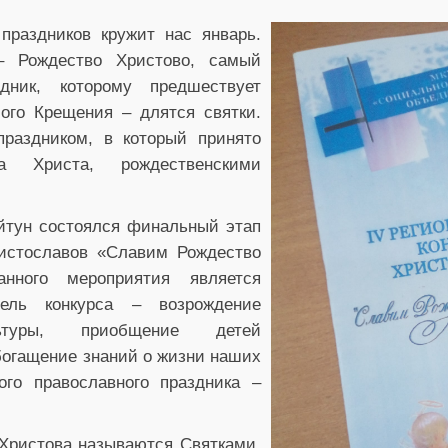
праздников кружит нас январь.
 Рождество Христово, самый
дник, которому предшествует
ого Крещения – длятся святки.
раздником, в который принято
а Христа, рождественскими
уйтун состоялся финальный этап
ристославов «Славим Рождество
анного мероприятия является
ель конкурса – возрождение
ьтуры, приобщение детей
богащение знаний о жизни наших
ого православного праздника –
Христова называются Святками,