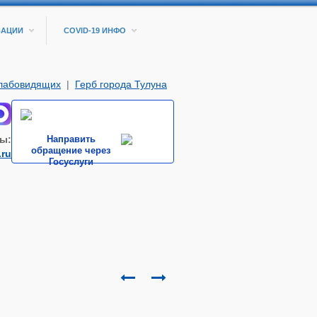
ЗАЦИИ
COVID-19 ИНФО
слабовидящих
|
Герб города Тулуна
ы:
Направить
обращение через
.ru
Госуслуги