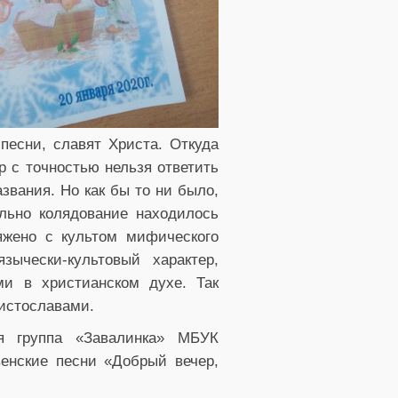
песни, славят Христа. Откуда
р с точностью нельзя ответить
звания. Но как бы то ни было,
ально колядование находилось
яжено с культом мифического
зычески-культовый характер,
и в христианском духе. Так
ристославами.
я группа «Завалинка» МБУК
енские песни «Добрый вечер,