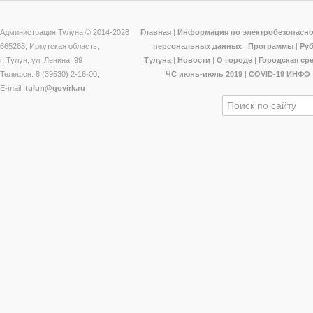
Администрация Тулуна © 2014-
2026
Главная
|
Информация по электробезопасно
665268, Иркутская область,
персональных данных
|
Программы
|
Ру
г. Тулун, ул. Ленина, 99
Тулуна
|
Новости
|
О городе
|
Городская ср
Телефон: 8 (39530) 2-16-00,
ЧС июнь-июль 2019
|
COVID-19 ИНФО
E-mail:
tulun@govirk.ru