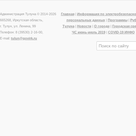
Администрация Тулуна © 2014-
2026
Главная
|
Информация по электробезопасно
665268, Иркутская область,
персональных данных
|
Программы
|
Ру
г. Тулун, ул. Ленина, 99
Тулуна
|
Новости
|
О городе
|
Городская ср
Телефон: 8 (39530) 2-16-00,
ЧС июнь-июль 2019
|
COVID-19 ИНФО
E-mail:
tulun@govirk.ru