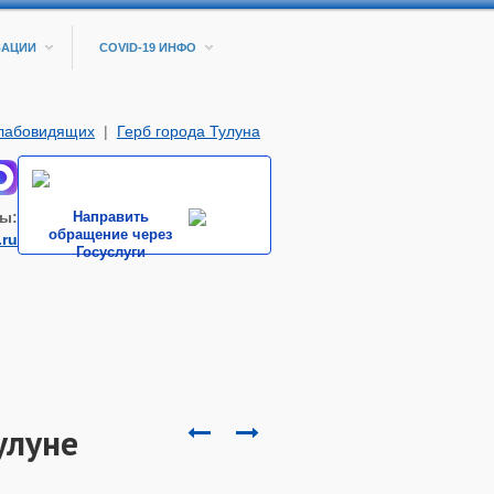
ЗАЦИИ
COVID-19 ИНФО
слабовидящих
|
Герб города Тулуна
ы:
Направить
обращение через
.ru
Госуслуги
улуне