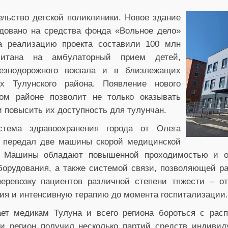
ельство детской поликлиники. Новое здание
довано на средства фонда «Вольное дело»
а реализацию проекта составили 100 млн
читана на амбулаторный прием детей,
езнодорожного вокзала и в близлежащих
ах Тулунского района. Появление нового
ом районе позволит не только оказывать
и повысить их доступность для тулунчан.
тема здравоохранения города от Олега
д передал две машины скорой медицинской
. Машины обладают повышенной проходимостью и 
борудования, а также системой связи, позволяющей ра
еревозку пациентов различной степени тяжести – от
ия и интенсивную терапию до момента госпитализации.
ает медикам Тулуна и всего региона бороться с расп
и регион получил несколько партий средств индиви