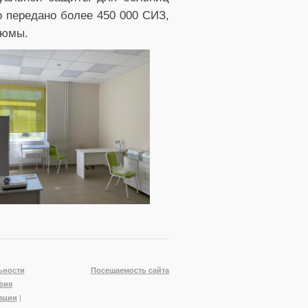
 передано более 450 000 СИЗ,
тюмы.
ьности
Посещаемость сайта
фия
ации
|