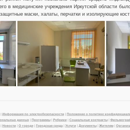
его в медицинские учреждения Иркутской области было
 защитные маски, халаты, перчатки и изолирующие кос
|
Информация по электробезопасности
|
Положение о политике конфиденциал
ональных данных
|
Программы
|
Рубрики
|
Социальные контракты
|
Фильмогра
|
Новости
|
О городе
|
Городская среда
|
Услуги
|
Документы
|
Жителям
|
Организ