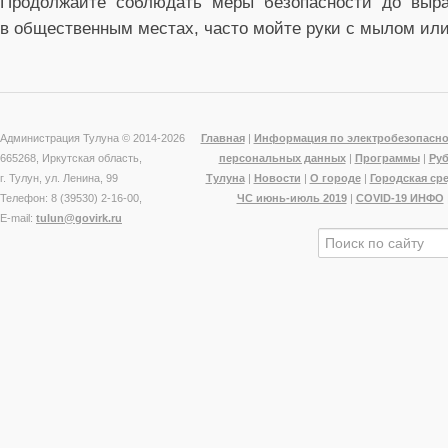
Продолжайте соблюдать меры безопасности до выраб
в общественным местах, часто мойте руки с мылом или
Администрация Тулуна © 2014-
2026
Главная
|
Информация по электробезопасно
665268, Иркутская область,
персональных данных
|
Программы
|
Ру
г. Тулун, ул. Ленина, 99
Тулуна
|
Новости
|
О городе
|
Городская ср
Телефон: 8 (39530) 2-16-00,
ЧС июнь-июль 2019
|
COVID-19 ИНФО
E-mail:
tulun@govirk.ru