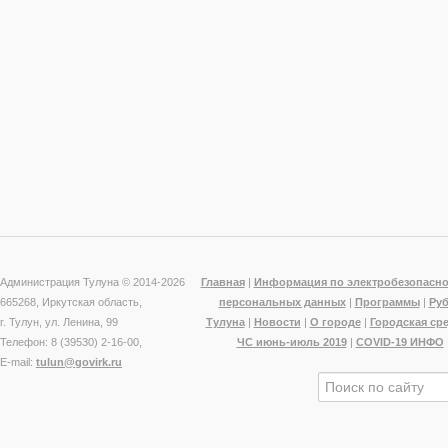
Администрация Тулуна © 2014-
2026
Главная
|
Информация по электробезопасно
665268, Иркутская область,
персональных данных
|
Программы
|
Ру
г. Тулун, ул. Ленина, 99
Тулуна
|
Новости
|
О городе
|
Городская ср
Телефон: 8 (39530) 2-16-00,
ЧС июнь-июль 2019
|
COVID-19 ИНФО
E-mail:
tulun@govirk.ru