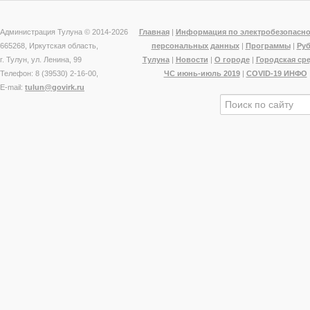
Администрация Тулуна © 2014-
2026
Главная
|
Информация по электробезопасно
665268, Иркутская область,
персональных данных
|
Программы
|
Ру
г. Тулун, ул. Ленина, 99
Тулуна
|
Новости
|
О городе
|
Городская ср
Телефон: 8 (39530) 2-16-00,
ЧС июнь-июль 2019
|
COVID-19 ИНФО
E-mail:
tulun@govirk.ru