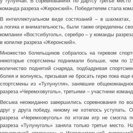
у тулунчан. В соревнованиях по дартсу третье место
команда разреза «Жеронский». Победителем стала кома
В интеллектуальном виде состязаний – в шахматах, г
а логика и внимательность, были также определены св
компании «Востсибуголь», серебро – у команды разре
в копилке разреза «Жеронский».
Множество болельщиков собралось на гиревом спорте
некоторые спортсмены поднимали больше, чем по 15
количество поднятий снаряда, подбадривая спортсмен
болея и волнуясь, призывая не бросать гирю пока еще
спортсмены из «Тулунугля», занявшие общекомандное
разреза «Черемховуголь», третьими – участники коман
Весьма неожиданно завершились соревнования по во
друг у друга победу, никому не хотелось уступать.
разреза «Черемховуголь» по итогам игр не смогла п
разреза «Тулунуголь» заняла только третье место. 