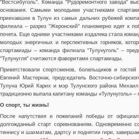
"Востсибуголь". Команда "Рудоремонтного завода" вы
основания. Самыми молодыми участниками спартакиа
приехавшие в Тулун из самых дальних рубежей компан
филиала – разрез "Жеронский" планомерно идет к по
почета. Еще одними участниками издалека стала команд
молодых энергичных и перспективных горняков, котор
спартакиады – команда филиала "Тулунуголь" – пред
"Тулунугля" считаются фаворитами спартакиады.
Приветствовали спортсменов, болельщиков и гостей 
Евгений Мастернак, председатель Восточно-сибирско
Тулуна Юрий Карих и мэр Тулунского района Михаил 
традиционно выпала капитану команды «Тулунуголь» – 
О спорт, ты жизнь!
После напутствия и пожеланий победы от официаль
долгожданный старт соревнованиям. Одновременно с
теннису и шахматам, дартсу и поднятии гири, заверша