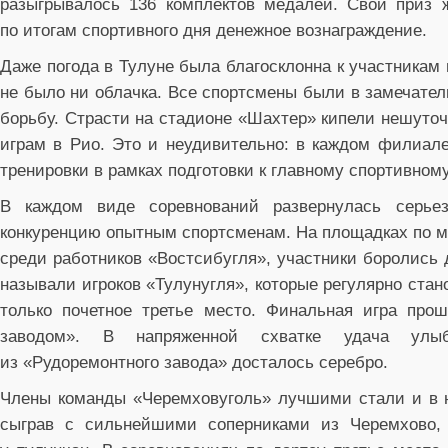
разыгрывалось 136 комплектов медалей. Свой приз 
по итогам спортивного дня денежное вознаграждение.
Даже погода в Тулуне была благосклонна к участникам 
не было ни облачка. Все спортсмены были в замечате
борьбу. Страсти на стадионе «Шахтер» кипели нешуто
играм в Рио. Это и неудивительно: в каждом филиале
тренировки в рамках подготовки к главному спортивно
В каждом виде соревнований развернулась серье
конкуренцию опытным спортсменам. На площадках по м
среди работников «Востсибугля», участники боролись 
называли игроков «Тулунугля», которые регулярно ста
только почетное третье место. Финальная игра пр
заводом». В напряженной схватке удача улыб
из «Рудоремонтного завода» досталось серебро.
Члены команды «Черемховуголь» лучшими стали и в н
сыграв с сильнейшими соперниками из Черемхово, 