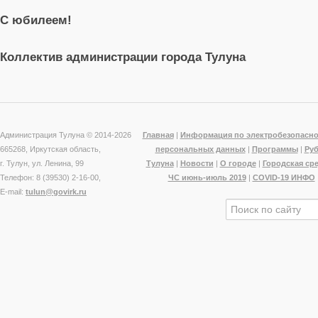
С юбилеем!
Коллектив администрации города Тулуна
Администрация Тулуна © 2014-
2026
Главная
|
Информация по электробезопасно
665268, Иркутская область,
персональных данных
|
Программы
|
Ру
г. Тулун, ул. Ленина, 99
Тулуна
|
Новости
|
О городе
|
Городская ср
Телефон: 8 (39530) 2-16-00,
ЧС июнь-июль 2019
|
COVID-19 ИНФО
E-mail:
tulun@govirk.ru