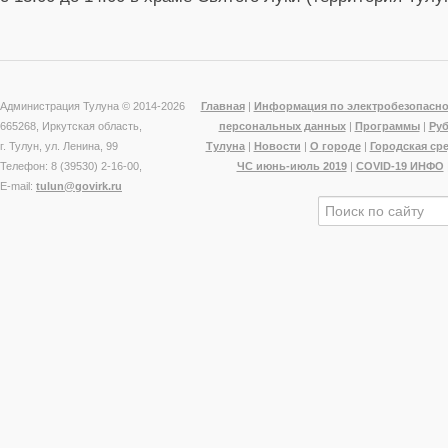
Администрация Тулуна © 2014-
2026
Главная
|
Информация по электробезопасно
665268, Иркутская область,
персональных данных
|
Программы
|
Ру
г. Тулун, ул. Ленина, 99
Тулуна
|
Новости
|
О городе
|
Городская ср
Телефон: 8 (39530) 2-16-00,
ЧС июнь-июль 2019
|
COVID-19 ИНФО
E-mail:
tulun@govirk.ru