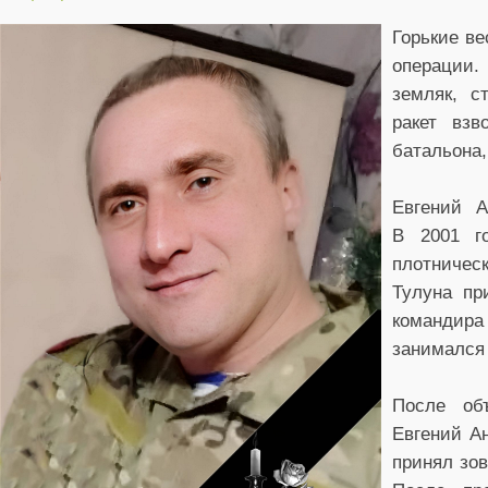
Горькие ве
операции.
земляк, с
ракет взв
батальона,
Евгений 
В 2001 г
плотничес
Тулуна пр
командира
занимался
После об
Евгений Ан
принял зо