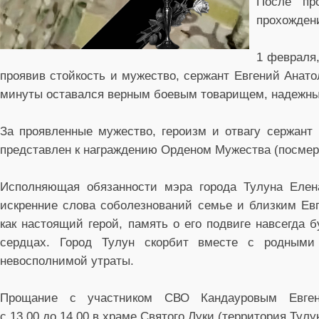
После пр
прохожден
1 февраля,
проявив стойкость и мужество, сержант Евгений Анат
минуты оставался верным боевым товарищем, надежны
За проявленные мужество, героизм и отвагу сержант
представлен к награждению Орденом Мужества (посмер
Исполняющая обязанности мэра города Тулуна Елен
искренние слова соболезнований семье и близким Евг
как настоящий герой, память о его подвиге навсегда
сердцах. Город Тулун скорбит вместе с родными
невосполнимой утраты.
Прощание с участником СВО Кандауровым Евген
с 13.00 до 14.00 в храме Святого Луки (территория Тул