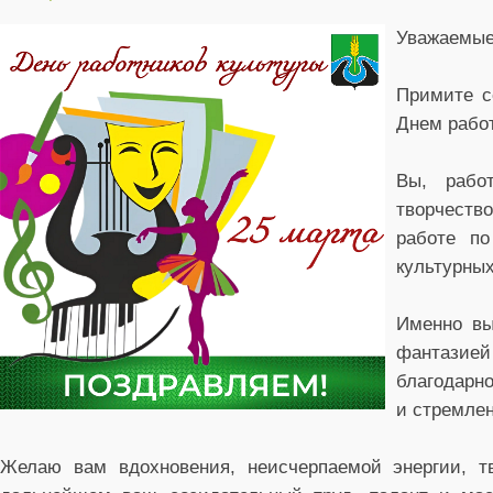
Уважаемые 
Примите с
Днем работ
Вы, рабо
творчество
работе по
культурных
Именно вы
фантазие
благодар
и стремлен
Желаю вам вдохновения, неисчерпаемой энергии, тв