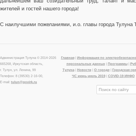
дальнейшем ваш созидательный труд, талант и мас
жителей и гостей нашего города!
С наилучшими пожеланиями, и.о. главы города Тулуна 
Администрация Тулуна © 2014-
2026
Главная
|
Информация по электробезопасно
665268, Иркутская область,
персональных данных
|
Программы
|
Ру
г. Тулун, ул. Ленина, 99
Тулуна
|
Новости
|
О городе
|
Городская ср
Телефон: 8 (39530) 2-16-00,
ЧС июнь-июль 2019
|
COVID-19 ИНФО
E-mail:
tulun@govirk.ru