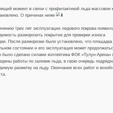
оящий момент в связи с профилактикой льда массовое к
ановлено. О причинах ниже
ечению трех лет эксплуатации ледового покрова появил
димость разморозить покрытие для проверки износа
ки. После разморозки было установлено, что площадка
льном состоянии и его эксплуатация может продолжатьс
о было сделано силами коллектива ФОК «Тулун-Арена» 
едены работы по заливке льда, в свою очередь подрядн
димую разметку на льду. Окончание всех работ и возоб
та.