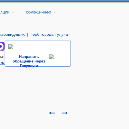
ЗАЦИИ
COVID-19 ИНФО
слабовидящих
|
Герб города Тулуна
ы:
Направить
обращение через
.ru
Госуслуги