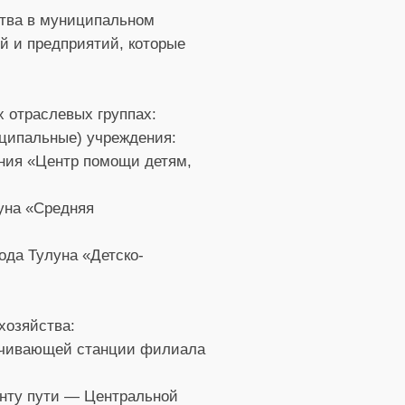
ства в муниципальном
й и предприятий, которые
х отраслевых группах:
иципальные) учреждения:
ания «Центр помощи детям,
уна «Средняя
ода Тулуна «Детско-
хозяйства:
качивающей станции филиала
онту пути — Центральной