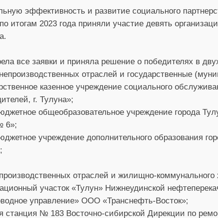
альную эффективность и развитие социального партнер
по итогам 2023 года приняли участие девять организаци
а.
ела все заявки и приняла решение о победителях в дву
 непроизводственных отраслей и государственные (мун
арственное казенное учреждение социального обслужив
телей, г. Тулуна»;
юджетное общеобразовательное учреждение города Тул
 6»;
юджетное учреждение дополнительного образования гор
;
 производственных отраслей и жилищно-коммунального 
тационный участок «Тулун» Нижнеудинской нефтепере
оводное управление» ООО «Транснефть-Восток»;
я станция № 183 Восточно-сибирской Дирекции по рем