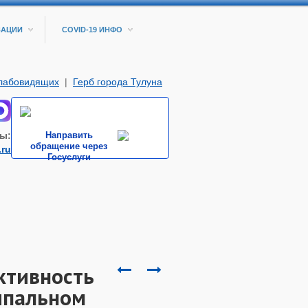
ЗАЦИИ
COVID-19 ИНФО
слабовидящих
|
Герб города Тулуна
ы:
Направить
обращение через
.ru
Госуслуги
ктивность
ипальном