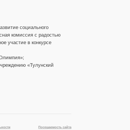
развитие социального
рсная комиссия с радостью
ое участие в конкурсе
«Олимпия»;
учреждению «Тулунский
!
ьности
Посещаемость сайта