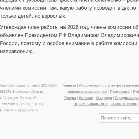
членами комиссии тем, какую работу проводят в д/к по
только детей, но взрослых.
Утверждая план работы на 2026 год, члены комиссии о
объявлен Президентом РФ Владимиром Владимировиче
России, поэтому и особое внимание в работе комиссии
направлению.
Администрация Тулуна © 2014-
2026
Главная
|
Информация по электробезопасно
665268, Иркутская область,
персональных данных
|
Программы
|
Ру
г. Тулун, ул. Ленина, 99
Тулуна
|
Новости
|
О городе
|
Городская ср
Телефон: 8 (39530) 2-16-00,
ЧС июнь-июль 2019
|
COVID-19 ИНФО
E-mail:
tulun@govirk.ru