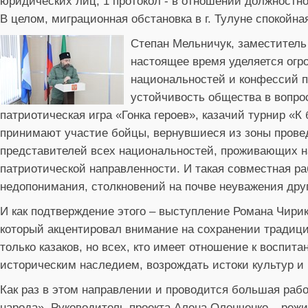
юридических лиц, 1 протокол - в отношении должностно
В целом, миграционная обстановка в г. Тулуне спокойна
Степан Мельничук, заместитель
настоящее время уделяется ог
национальностей и конфессий п
устойчивость общества в вопро
патриотическая игра «Гонка героев», казачий турнир «К 
принимают участие бойцы, вернувшиеся из зоны прове
представителей всех национальностей, проживающих на
патриотической направленности. И такая совместная ра
недопонимания, столкновений на почве неуважения друг 
И как подтверждение этого – выступление Романа Чирик
который акцентировал внимание на сохранении традици
только казаков, но всех, кто имеет отношение к воспи
историческим наследием, возрождать истоки культур и
Как раз в этом направлении и проводится большая рабо
народа». Руководитель проекта Алена Оленченко – реж