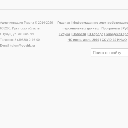
Администрация Тулуна © 2014-
2026
Главная
|
Информация по электробезопасно
665268, Иркутская область,
персональных данных
|
Программы
|
Ру
г. Тулун, ул. Ленина, 99
Тулуна
|
Новости
|
О городе
|
Городская ср
Телефон: 8 (39530) 2-16-00,
ЧС июнь-июль 2019
|
COVID-19 ИНФО
E-mail:
tulun@govirk.ru