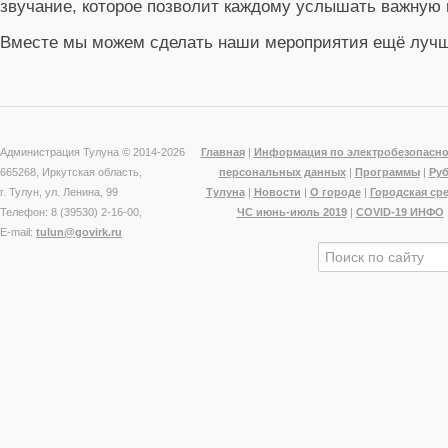
звучание, которое позволит каждому услышать важну
Вместе мы можем сделать наши мероприятия ещё лучш
Администрация Тулуна © 2014-
2026
Главная
|
Информация по электробезопасно
665268, Иркутская область,
персональных данных
|
Программы
|
Ру
г. Тулун, ул. Ленина, 99
Тулуна
|
Новости
|
О городе
|
Городская ср
Телефон: 8 (39530) 2-16-00,
ЧС июнь-июль 2019
|
COVID-19 ИНФО
E-mail:
tulun@govirk.ru