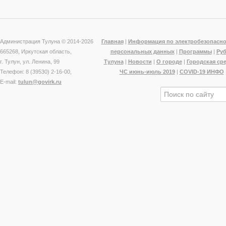
Администрация Тулуна © 2014-
2026
Главная
|
Информация по электробезопасно
665268, Иркутская область,
персональных данных
|
Программы
|
Ру
г. Тулун, ул. Ленина, 99
Тулуна
|
Новости
|
О городе
|
Городская ср
Телефон: 8 (39530) 2-16-00,
ЧС июнь-июль 2019
|
COVID-19 ИНФО
E-mail:
tulun@govirk.ru