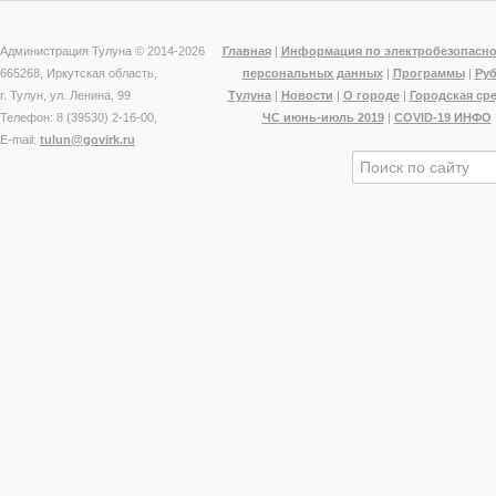
Администрация Тулуна © 2014-
2026
Главная
|
Информация по электробезопасно
665268, Иркутская область,
персональных данных
|
Программы
|
Ру
г. Тулун, ул. Ленина, 99
Тулуна
|
Новости
|
О городе
|
Городская ср
Телефон: 8 (39530) 2-16-00,
ЧС июнь-июль 2019
|
COVID-19 ИНФО
E-mail:
tulun@govirk.ru