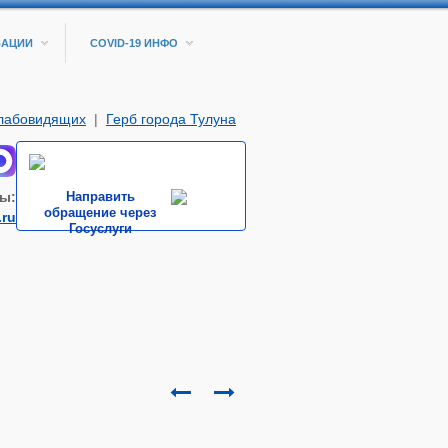
ЗАЦИИ
COVID-19 ИНФО
слабовидящих
|
Герб города Тулуна
ы:
Направить
обращение через
.ru
Госуслуги