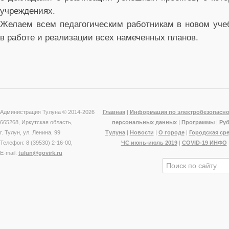
учреждениях.
Желаем всем педагогическим работникам в новом учеб
в работе и реализации всех намеченных планов.
Администрация Тулуна © 2014-
2026
Главная
|
Информация по электробезопасно
665268, Иркутская область,
персональных данных
|
Программы
|
Ру
г. Тулун, ул. Ленина, 99
Тулуна
|
Новости
|
О городе
|
Городская ср
Телефон: 8 (39530) 2-16-00,
ЧС июнь-июль 2019
|
COVID-19 ИНФО
E-mail:
tulun@govirk.ru