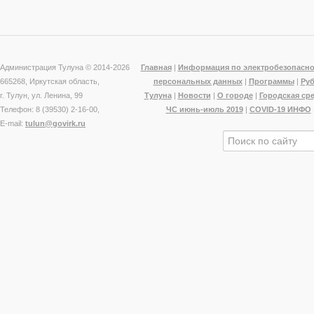
Администрация Тулуна © 2014-
2026
Главная
|
Информация по электробезопасно
665268, Иркутская область,
персональных данных
|
Программы
|
Ру
г. Тулун, ул. Ленина, 99
Тулуна
|
Новости
|
О городе
|
Городская ср
Телефон: 8 (39530) 2-16-00,
ЧС июнь-июль 2019
|
COVID-19 ИНФО
E-mail:
tulun@govirk.ru