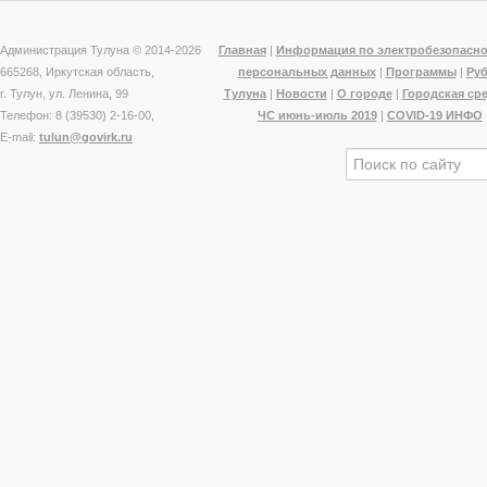
Администрация Тулуна © 2014-
2026
Главная
|
Информация по электробезопасно
665268, Иркутская область,
персональных данных
|
Программы
|
Ру
г. Тулун, ул. Ленина, 99
Тулуна
|
Новости
|
О городе
|
Городская ср
Телефон: 8 (39530) 2-16-00,
ЧС июнь-июль 2019
|
COVID-19 ИНФО
E-mail:
tulun@govirk.ru