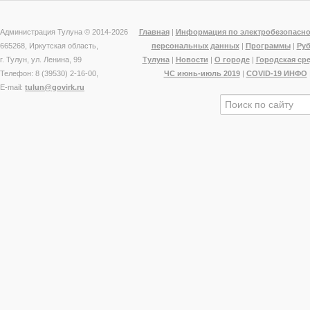
Администрация Тулуна © 2014-
2026
Главная
|
Информация по электробезопасно
665268, Иркутская область,
персональных данных
|
Программы
|
Ру
г. Тулун, ул. Ленина, 99
Тулуна
|
Новости
|
О городе
|
Городская ср
Телефон: 8 (39530) 2-16-00,
ЧС июнь-июль 2019
|
COVID-19 ИНФО
E-mail:
tulun@govirk.ru