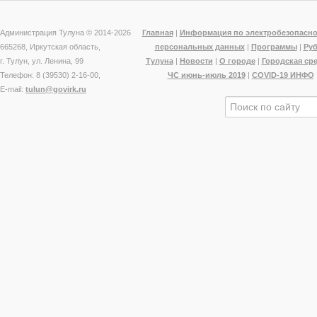
Администрация Тулуна © 2014-
2026
Главная
|
Информация по электробезопасно
665268, Иркутская область,
персональных данных
|
Программы
|
Ру
г. Тулун, ул. Ленина, 99
Тулуна
|
Новости
|
О городе
|
Городская ср
Телефон: 8 (39530) 2-16-00,
ЧС июнь-июль 2019
|
COVID-19 ИНФО
E-mail:
tulun@govirk.ru