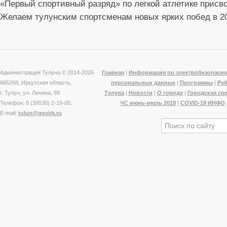
«Первый спортивный разряд» по легкой атлетике присв
Желаем тулунским спортсменам новых ярких побед в 20
Администрация Тулуна © 2014-
2026
Главная
|
Информация по электробезопасно
665268, Иркутская область,
персональных данных
|
Программы
|
Ру
г. Тулун, ул. Ленина, 99
Тулуна
|
Новости
|
О городе
|
Городская ср
Телефон: 8 (39530) 2-16-00,
ЧС июнь-июль 2019
|
COVID-19 ИНФО
E-mail:
tulun@govirk.ru