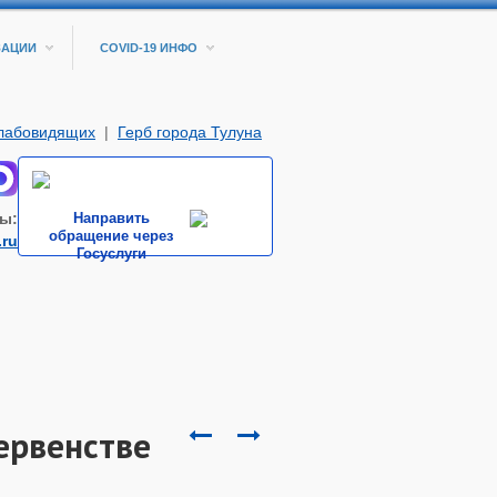
ЗАЦИИ
COVID-19 ИНФО
слабовидящих
|
Герб города Тулуна
ы:
Направить
обращение через
.ru
Госуслуги
ервенстве