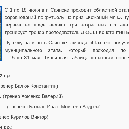
С 1 по 18 июня в г. Саянске проходит областной эт
соревнований по футболу на приз «Кожаный мяч». Т
первенстве представляют три возрастных состав
тренирует тренер-преподаватель ДЮСШ Константин Б
Путёвку на игры в Саянске команда «Шахтёр» получи
муниципального этапа, который проходил по
с 15 по 31 мая. Турнирная таблица по итогам пров
 г.р.:
тренер Балюк Константин)
 (тренер Хоменко Валерий)
» – (тренеры Базиль Иван, Моисеев Андрей)
енер Курилов Виктор)
 г.р.: