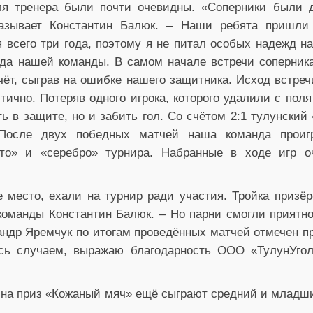
ля тренера были почти очевидны. «Соперники были д
казывает Константин Балюк. – Наши ребята пришли
 всего три года, поэтому я не питал особых надежд н
да нашей команды. В самом начале встречи соперник
чёт, сыграв на ошибке нашего защитника. Исход встре
ично. Потеряв одного игрока, которого удалили с поля
ть в защите, но и забить гол. Со счётом 2:1 тулунски
После двух победных матчей наша команда проиг
ото» и «серебро» турнира. Набранные в ходе игр о
е место, ехали на турнир ради участия. Тройка призё
 команды Константин Балюк. – Но парни смогли прият
сандр Яремчук по итогам проведённых матчей отмечен
ясь случаем, выражаю благодарность ООО «ТулунУго
р на приз «Кожаный мяч» ещё сыграют средний и млад