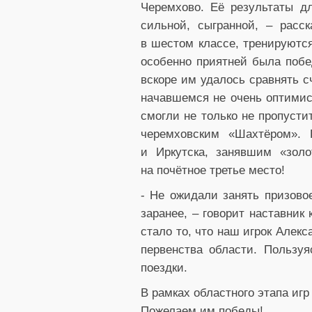
Черемхово. Её результаты д
сильной, сыгранной, – расс
в шестом классе, тренируются
особенно приятней была побе
вскоре им удалось сравнять с
начавшемся не очень оптимист
смогли не только не пропусти
черемховским «Шахтёром». 
и Иркутска, занявшим «зол
на почётное третье место!
- Не ожидали занять призово
заранее, – говорит наставник
стало то, что наш игрок Алек
первенства области. Пользу
поездки.
В рамках областного этапа иг
Пожелаем им победы!