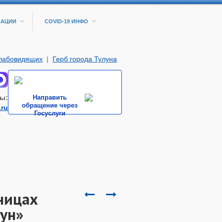
ЗАЦИИ
COVID-19 ИНФО
слабовидящих
|
Герб города Тулуна
ы:
Направить
обращение через
.ru
Госуслуги
ницах
ун»