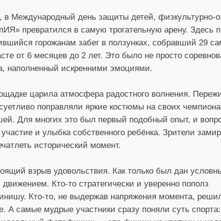
, в Международный день защиты детей, физкультурно-
ИЯ» превратился в самую трогательную арену. Здесь 
вшийся горожанам забег в ползунках, собравший 29 с
асте от 6 месяцев до 2 лет. Это было не просто соревно
а, наполненный искренними эмоциями.
лощадке царила атмосфера радостного волнения. Переж
суетливо поправляли яркие костюмы на своих чемпиона
й. Для многих это был первый подобный опыт, и вопро
 участие и улыбка собственного ребёнка. Зрители зами
ечатлеть исторический момент.
тоящий взрыв удовольствия. Как только был дан условн
 движением. Кто-то стратегически и уверенно пополз
финишу. Кто-то, не выдержав напряжения момента, решил
. А самые мудрые участники сразу поняли суть спорта: 