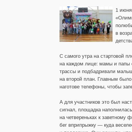
1 июня
«Олимп
полюби
в возр
детств
С самого утра на стартовой п
на каждом лице: мамы и папы 
трассы и подбадривали малыше
на второй план. Главным было
наготове телефоны, чтобы зап
А для участников это был нас
сигнал, площадка наполнилась
на четвереньках к заветному 
бег вприпрыжку — куда веселее