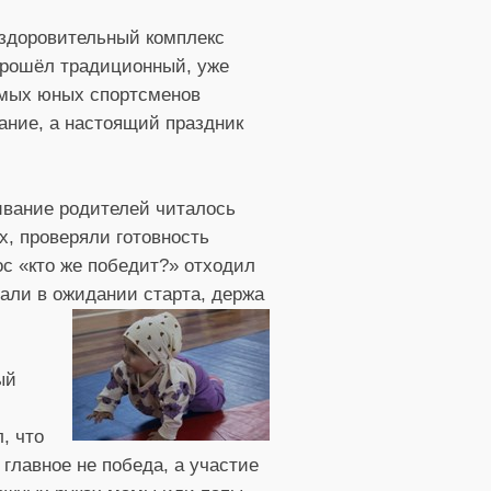
оздоровительный комплекс
прошёл традиционный, уже
амых юных спортсменов
вание, а настоящий праздник
ивание родителей читалось
х, проверяли готовность
с «кто же победит?» отходил
рали в ожидании старта, держа
ый
, что
главное не победа, а участие