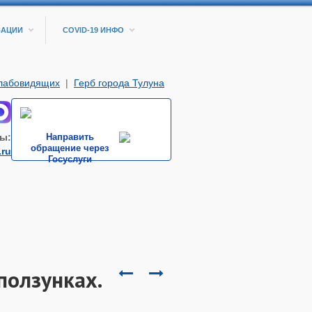
ЗАЦИИ
COVID-19 ИНФО
слабовидящих
|
Герб города Тулуна
ы:
Направить
обращение через
.ru
Госуслуги
ползунках.