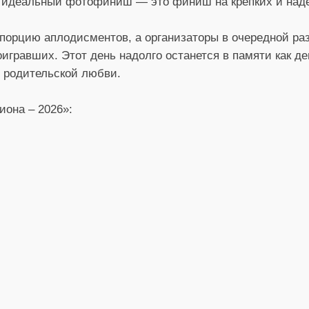
о идеальный фотофиниш — это финиш на крепких и над
орцию аплодисментов, а организаторы в очередной раз
оигравших. Этот день надолго останется в памяти как д
й родительской любви.
она – 2026»: