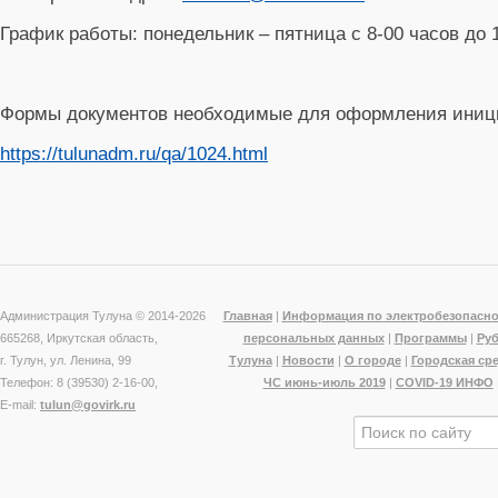
График работы: понедельник – пятница с 8-00 часов до 1
Формы документов необходимые для оформления иници
https://tulunadm.ru/qa/1024.html
Администрация Тулуна © 2014-
2026
Главная
|
Информация по электробезопасно
665268, Иркутская область,
персональных данных
|
Программы
|
Ру
г. Тулун, ул. Ленина, 99
Тулуна
|
Новости
|
О городе
|
Городская ср
Телефон: 8 (39530) 2-16-00,
ЧС июнь-июль 2019
|
COVID-19 ИНФО
E-mail:
tulun@govirk.ru