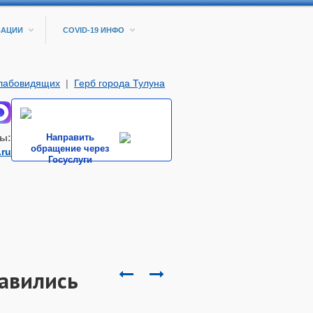
ЗАЦИИ
COVID-19 ИНФО
слабовидящих
|
Герб города Тулуна
ы:
Направить
обращение через
.ru
Госуслуги
равились