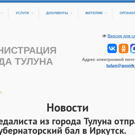
УСЛУГИ
ДОКУМЕНТЫ
ЖИТЕЛЯМ
ОРГАНИ
Версия для 
НИСТРАЦИЯ
ДА ТУЛУНА
Адрес электронной почт
tulun@govirk
...
Новости
едалиста из города Тулуна отп
Губернаторский бал в Иркутск.