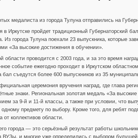
отых медалиста из города Тулуна отправились на Губерн
я в Иркутске пройдет традиционный Губернаторский ба
а. Из города Тулуна поехали 23 выпускника, которые з
ми «За высокие достижения в обучении».
й области проводится с 2003 года, и за это время нагр
нное событие ежегодно проходит в Иркутском областно
 на бал съедутся более 600 выпускников из 35 муниципа
ициальная церемония вручения наград, где глава реги
ётные знаки. Региональная золотая медаль «За высокие
чием за 9-й и 11-й классы, а также при условии, что вы
 одному предмету по выбору. Кроме того, для ребят по
а от коллективов области.
его города — это серьёзный результат работы школьнико
 в ВУЗы, и многие уже определились с выбором будуще