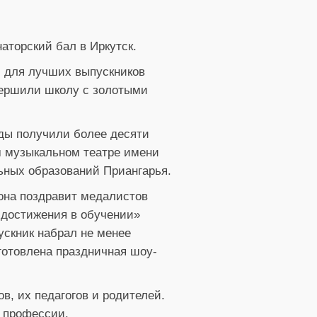
аторский бал в Иркутск.
л для лучших выпускников
авершили школу с золотыми
ады получили более десяти
м музыкальном театре имени
льных образований Приангарья.
она поздравит медалистов
 достижения в обучении»
пускник набрал не менее
дготовлена праздничная шоу-
в, их педагогов и родителей.
й профессии.