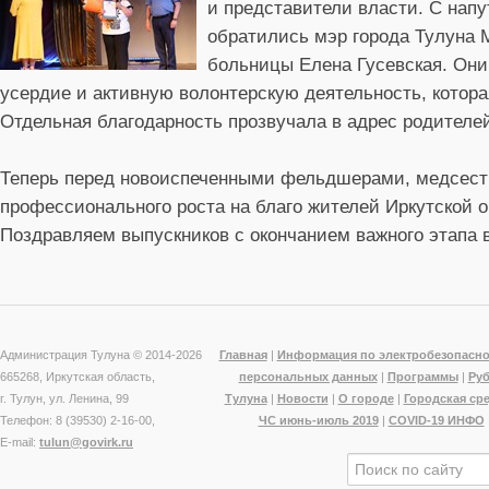
и представители власти. С на
обратились мэр города Тулуна 
больницы Елена Гусевская. Они
усердие и активную волонтерскую деятельность, котор
Отдельная благодарность прозвучала в адрес родителей
Теперь перед новоиспеченными фельдшерами, медсест
профессионального роста на благо жителей Иркутской о
Поздравляем выпускников с окончанием важного этапа 
Администрация Тулуна © 2014-
2026
Главная
|
Информация по электробезопасно
665268, Иркутская область,
персональных данных
|
Программы
|
Ру
г. Тулун, ул. Ленина, 99
Тулуна
|
Новости
|
О городе
|
Городская ср
Телефон: 8 (39530) 2-16-00,
ЧС июнь-июль 2019
|
COVID-19 ИНФО
E-mail:
tulun@govirk.ru