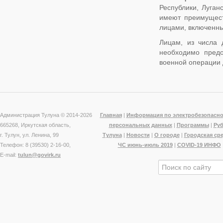
Республики, Луган
имеют преимущест
лицами, включенны
Лицам, из числа 
необходимо предо
военной операции
Администрация Тулуна © 2014-
2026
Главная
|
Информация по электробезопасно
665268, Иркутская область,
персональных данных
|
Программы
|
Ру
г. Тулун, ул. Ленина, 99
Тулуна
|
Новости
|
О городе
|
Городская ср
Телефон: 8 (39530) 2-16-00,
ЧС июнь-июль 2019
|
COVID-19 ИНФО
E-mail:
tulun@govirk.ru