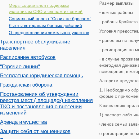
Размер выплаты:
Меры социальной поддержки
участникам СВО и членам их семей
⁃ южные районы — 
Социальный проект "Своих не бросаем"
⁃ районы Крайнего
Льготы ветеранам боевых действий
Условия предостав
О предоставлении земельных участков
⁃ ранее вы не пол
Транспортное обслуживание
населения
⁃ регистрация по 
Расписание автобусов
⁃ в случае прожив
ежегодная денежна
"Горячие линии"
помещения, в кото
Бесплатная юридическая помощь
Алгоритм предост
Гражданская оборона
1. Необходимо обр
Постановления об утверждении
форме с приложен
реестра мест ( площадок) накопления
К заявлению прил
ТКО и постановления о внесении
изменений
1) паспорт либо и
Аренда имущества
членов семьи заяв
Защити себя от мошенников
о регистрации по 