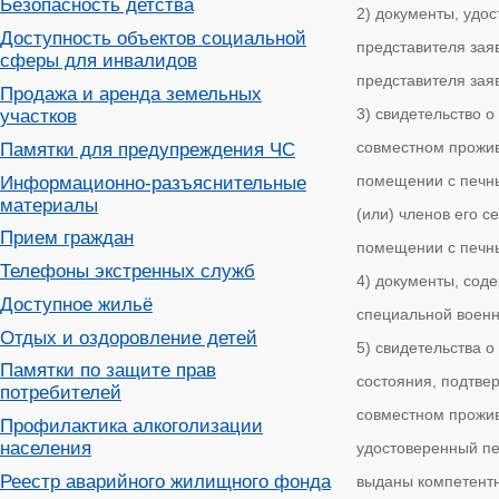
Безопасность детства
2) документы, уд
Доступность объектов социальной
представителя зая
сферы для инвалидов
представителя зая
Продажа и аренда земельных
3) свидетельство о
участков
совместном прожив
Памятки для предупреждения ЧС
помещении с печны
Информационно-разъяснительные
материалы
(или) членов его с
Прием граждан
помещении с печн
Телефоны экстренных служб
4) документы, сод
Доступное жильё
специальной военн
Отдых и оздоровление детей
5) свидетельства о
Памятки по защите прав
состояния, подтве
потребителей
совместном прожив
Профилактика алкоголизации
населения
удостоверенный пер
Реестр аварийного жилищного фонда
выданы компетентн