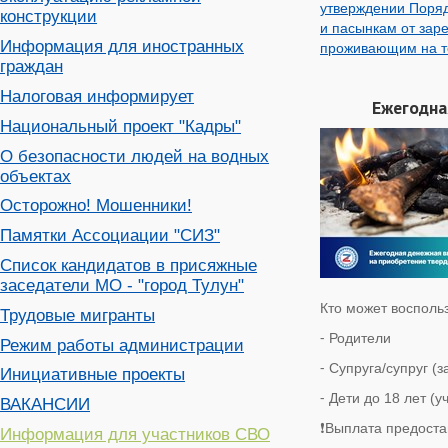
утверждении Поряд
конструкции
и пасынкам от зар
Информация для иностранных
проживающим на те
граждан
Налоговая информирует
Ежегодна
Национальный проект "Кадры"
О безопасности людей на водных
объектах
Осторожно! Мошенники!
Памятки Ассоциации "СИЗ"
Список кандидатов в присяжные
заседатели МО - "город Тулун"
Кто может восполь
Трудовые мигранты
⁃ Родители
Режим работы администрации
⁃ Супруга/супруг (
Инициативные проекты
⁃ Дети до 18 лет (
ВАКАНСИИ
❗️Выплата предоста
Информация для участников СВО