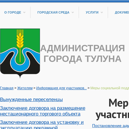
О ГОРОДЕ
ГОРОДСКАЯ СРЕДА
УСЛУГИ
ДОКУМЕ
АДМИНИСТРАЦИЯ
ГОРОДА ТУЛУНА
Главная
>
Жителям
>
Информация для участников...
>
Меры социальной подде
Мер
Вынужденные переселенцы
Заключение договора на размещение
участн
нестационарного торгового объекта
Заключение договора на установку и
Постановление адм
эксплуатацию рекламной