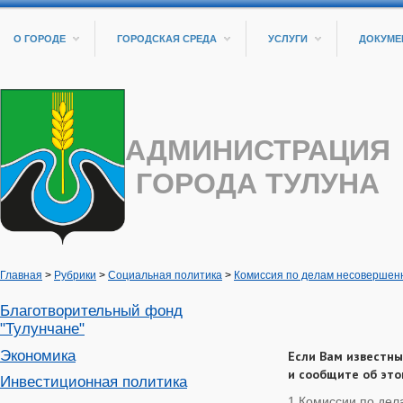
О ГОРОДЕ
ГОРОДСКАЯ СРЕДА
УСЛУГИ
ДОКУМЕ
АДМИНИСТРАЦИЯ
ГОРОДА ТУЛУНА
Главная
>
Рубрики
>
Социальная политика
>
Комиссия по делам несовершенн
Благотворительный фонд
"Тулунчане"
Экономика
Если Вам известны
и сообщите об это
Инвестиционная политика
1.Комиссии по дела