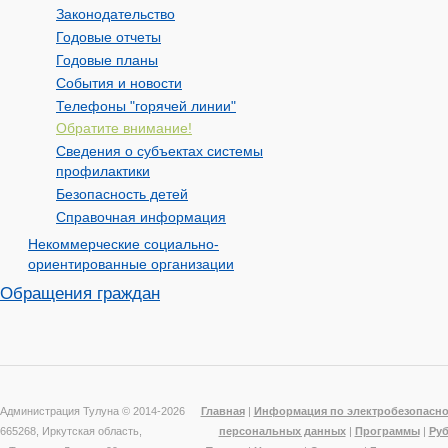
Законодательство
Годовые отчеты
Годовые планы
События и новости
Телефоны "горячей линии"
Обратите внимание!
Сведения о субъектах системы
профилактики
Безопасность детей
Справочная информация
Некоммерческие социально-
ориентированные организации
Обращения граждан
Администрация Тулуна © 2014-
2026
Главная
|
Информация по электробезопасно
665268, Иркутская область,
персональных данных
|
Программы
|
Ру