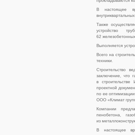
прокладываются ко
В настоящее вр
внутриквартальных
Также осуществля
устройство тру
62 железобетонных
Выполняется устро
Всего на строител
техники.
Строительство ве
заключение, что 
в строительстве
проектной докуме
по ее оптимизаци
ООО «Климат груп
Компании предла
пенобетона, газ
из металлоконстру
В настоящее вр