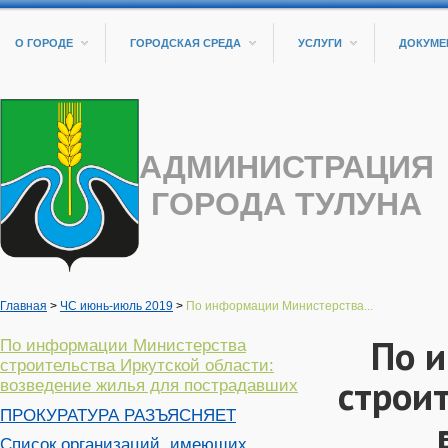
О ГОРОДЕ
ГОРОДСКАЯ СРЕДА
УСЛУГИ
ДОКУМЕ
АДМИНИСТРАЦИЯ
ГОРОДА ТУЛУНА
Главная
>
ЧС июнь-июль 2019
>
По информации Министерства...
По 
По информации Министерства
строительства Иркутской области:
строит
возведение жилья для пострадавших
ПРОКУРАТУРА РАЗЪЯСНЯЕТ
Список организаций, имеющих