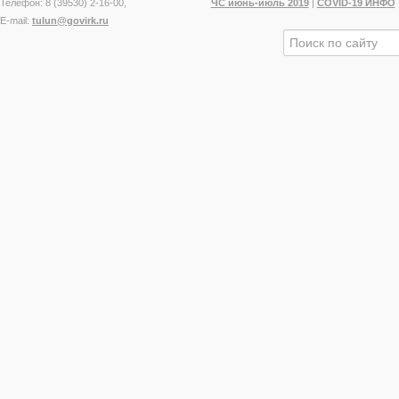
Телефон: 8 (39530) 2-16-00,
ЧС июнь-июль 2019
|
COVID-19 ИНФО
E-mail:
tulun@govirk.ru