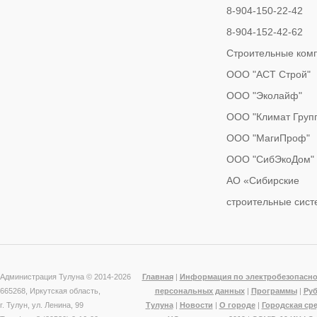
8-904-150-22-42
8-904-152-42-62
Строительные ком
ООО "АСТ Строй"
ООО "Эколайф"
ООО "Климат Груп
ООО "МагиПроф"
ООО "СибЭкоДом"
АО «Сибирские
строительные сис
Администрация Тулуна © 2014-
2026
Главная
|
Информация по электробезопасно
665268, Иркутская область,
персональных данных
|
Программы
|
Ру
г. Тулун, ул. Ленина, 99
Тулуна
|
Новости
|
О городе
|
Городская ср