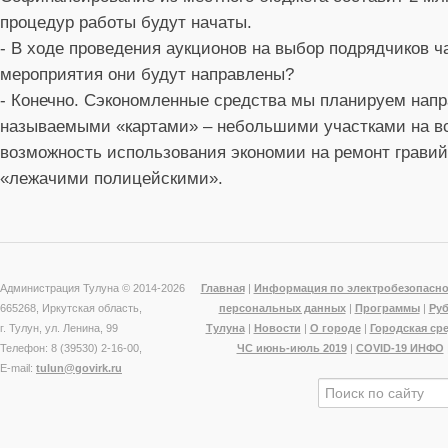
процедур работы будут начаты.
- В ходе проведения аукционов на выбор подрядчиков ч
мероприятия они будут направлены?
- Конечно. Сэкономленные средства мы планируем напр
называемыми «картами» – небольшими участками на в
возможность использования экономии на ремонт грави
«лежачими полицейскими».
Администрация Тулуна © 2014-
2026
Главная
|
Информация по электробезопасно
665268, Иркутская область,
персональных данных
|
Программы
|
Ру
г. Тулун, ул. Ленина, 99
Тулуна
|
Новости
|
О городе
|
Городская ср
Телефон: 8 (39530) 2-16-00,
ЧС июнь-июль 2019
|
COVID-19 ИНФО
E-mail:
tulun@govirk.ru