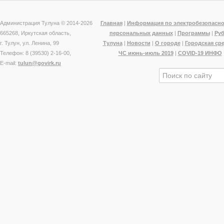
Администрация Тулуна © 2014-
2026
Главная
|
Информация по электробезопасно
665268, Иркутская область,
персональных данных
|
Программы
|
Ру
г. Тулун, ул. Ленина, 99
Тулуна
|
Новости
|
О городе
|
Городская ср
Телефон: 8 (39530) 2-16-00,
ЧС июнь-июль 2019
|
COVID-19 ИНФО
E-mail:
tulun@govirk.ru