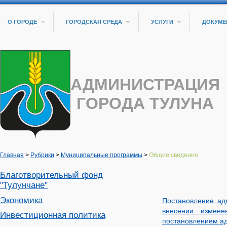
О ГОРОДЕ
ГОРОДСКАЯ СРЕДА
УСЛУГИ
ДОКУМЕ
АДМИНИСТРАЦИЯ
ГОРОДА ТУЛУНА
Главная
>
Рубрики
>
Муниципальные программы
>
Общие сведения
Благотворительный фонд
"Тулунчане"
Экономика
Постановление ад
внесении измене
Инвестиционная политика
постановлением ад