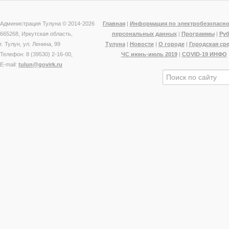
Администрация Тулуна © 2014-
2026
Главная
|
Информация по электробезопасно
665268, Иркутская область,
персональных данных
|
Программы
|
Ру
г. Тулун, ул. Ленина, 99
Тулуна
|
Новости
|
О городе
|
Городская ср
Телефон: 8 (39530) 2-16-00,
ЧС июнь-июль 2019
|
COVID-19 ИНФО
E-mail:
tulun@govirk.ru