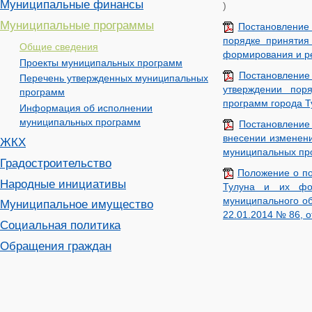
Муниципальные финансы
)
Муниципальные программы
Постановление
порядке принятия
Общие сведения
формирования и р
Проекты муниципальных программ
Постановление
Перечень утвержденных муниципальных
утверждении пор
программ
программ города Т
Информация об исполнении
муниципальных программ
Постановление
внесении изменени
ЖКХ
муниципальных про
Градостроительство
Положение о по
Народные инициативы
Тулуна и их фор
муниципального об
Муниципальное имущество
22.01.2014 № 86, о
Социальная политика
Обращения граждан