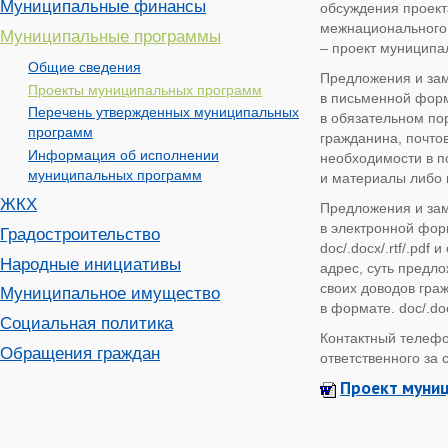
Муниципальные финансы
обсуждения проект
межнационального 
Муниципальные программы
– проект муниципа
Общие сведения
Предложения и зам
Проекты муниципальных программ
в письменной форме
Перечень утвержденных муниципальных
в обязательном по
программ
гражданина, почтов
Информация об исполнении
необходимости в п
муниципальных программ
и материалы либо 
ЖКХ
Предложения и за
в электронной фор
Градостроительство
doc/.docx/.rtf/.pd
Народные инициативы
адрес, суть предл
своих доводов гра
Муниципальное имущество
в формате. doc/.docx
Социальная политика
Контактный телефо
Обращения граждан
ответственного за 
Проект муни