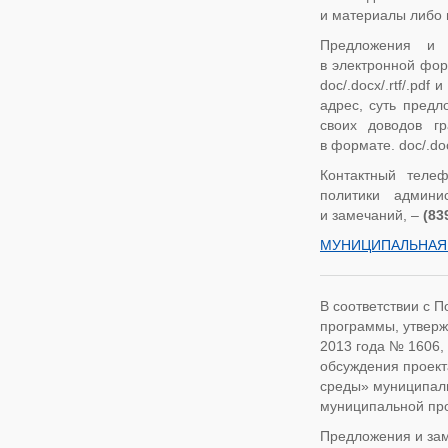
и материалы либо 
Предложения и 
в электронной фор
doc/.docx/.rtf/.pd
адрес, суть предл
своих доводов г
в формате. doc/.docx
Контактный теле
политики админи
и замечаний, –
(83
МУНИЦИПАЛЬНАЯ 
В соответствии с 
программы, утверж
2013 года № 1606, 
обсуждения проек
среды» муниципаль
муниципальной пр
Предложения и зам