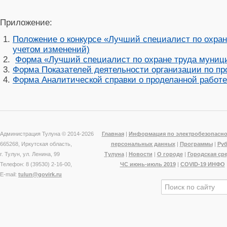
Приложение:
Положение о конкурсе «Лучший специалист по охран
учетом изменений)
Форма «Лучший специалист по охране труда муници
Форма Показателей деятельности организации по пр
Форма Аналитической справки о проделанной работе 
Администрация Тулуна © 2014-
2026
Главная
|
Информация по электробезопасно
665268, Иркутская область,
персональных данных
|
Программы
|
Ру
г. Тулун, ул. Ленина, 99
Тулуна
|
Новости
|
О городе
|
Городская ср
Телефон: 8 (39530) 2-16-00,
ЧС июнь-июль 2019
|
COVID-19 ИНФО
E-mail:
tulun@govirk.ru