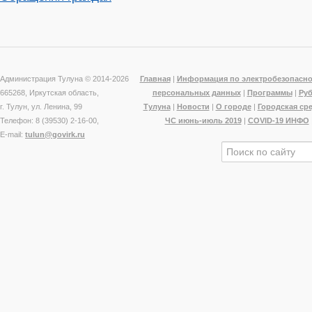
Администрация Тулуна © 2014-
2026
Главная
|
Информация по электробезопасно
665268, Иркутская область,
персональных данных
|
Программы
|
Ру
г. Тулун, ул. Ленина, 99
Тулуна
|
Новости
|
О городе
|
Городская ср
Телефон: 8 (39530) 2-16-00,
ЧС июнь-июль 2019
|
COVID-19 ИНФО
E-mail:
tulun@govirk.ru