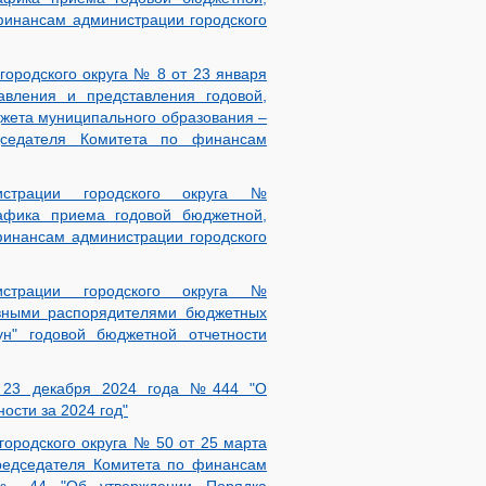
 финансам администрации городского
ородского округа № 8 от 23 января
вления и представления годовой,
джета муниципального образования –
дседателя Комитета по финансам
страции городского округа №
афика приема годовой бюджетной,
финансам администрации городского
страции городского округа №
авными распорядителями бюджетных
ун" годовой бюджетной отчетности
от 23 декабря 2024 года №444 "О
ости за 2024 год"
ородского округа № 50 от 25 марта
редседателя Комитета по финансам