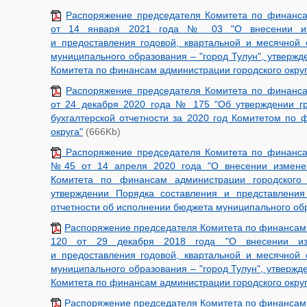
Распоряжение председателя Комитета по финанса
от 14 января 2021 года № 03 "О внесении из
и предоставления годовой, квартальной и месячной
муниципального образования – "город Тулун", утверж
Комитета по финансам администрации городского округа
Распоряжение председателя Комитета по финанса
от 24 декабря 2020 года № 175 "Об утверждении г
бухгалтерской отчетности за 2020 год Комитетом по 
округа"
(666Kb)
Распоряжение председателя Комитета по финансам
№45 от 14 апреля 2020 года "О внесении измене
Комитета по финансам администрации городского
утверждении Порядка составления и представления
отчетности об исполнении бюджета муниципального обр
Распоряжение председателя Комитета по финансам 
120 от 29 декабря 2018 года "О внесении из
и предоставления годовой, квартальной и месячной
муниципального образования – "город Тулун", утверж
Комитета по финансам администрации городского округ
Распоряжение председателя Комитета по финансам 