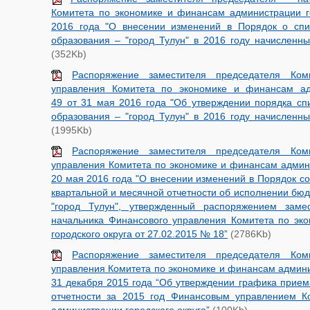
Комитета по экономике и финансам администрации г
2016 года "О внесении изменений в Порядок о спи
образования – "город Тулун" в 2016 году начисленны
(352Kb)
Распоряжение заместителя председателя Ком
управления Комитета по экономике и финансам ад
49 от 31 мая 2016 года "Об утверждении порядка сп
образования – "город Тулун" в 2016 году начисленны
(1995Kb)
Распоряжение заместителя председателя Ком
управления Комитета по экономике и финансам админи
20 мая 2016 года "О внесении изменений в Порядок со
квартальной и месячной отчетности об исполнении бю
"город Тулун", утвержденный распоряжением заме
начальника Финансового управления Комитета по эк
городского округа от 27.02.2015 № 18”
(2786Kb)
Распоряжение заместителя председателя Ком
управления Комитета по экономике и финансам админи
31 декабря 2015 года “Об утверждении графика прием
отчетности за 2015 год Финансовым управлением К