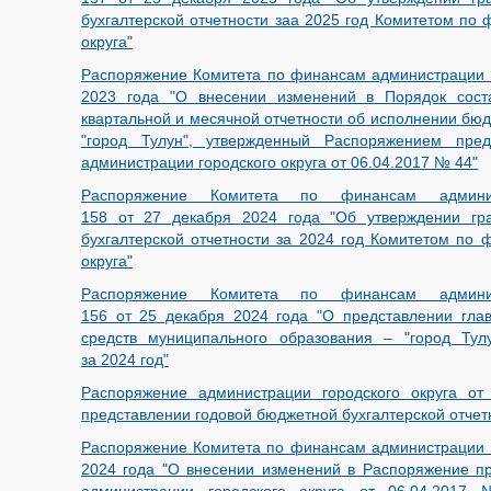
бухгалтерской отчетности заа 2025 год Комитетом по
округа"
Распоряжение Комитета по финансам администрации г
2023 года "О внесении изменений в Порядок соста
квартальной и месячной отчетности об исполнении бю
"город Тулун", утвержденный Распоряжением пре
администрации городского округа от 06.04.2017 № 44"
Распоряжение Комитета по финансам админи
158 от 27 декабря 2024 года "Об утверждении гр
бухгалтерской отчетности за 2024 год Комитетом по 
округа"
Распоряжение Комитета по финансам админи
156 от 25 декабря 2024 года "О представлении гл
средств муниципального образования – "город Тул
за 2024 год"
Распоряжение администрации городского округа 
представлении годовой бюджетной бухгалтерской отчетн
Распоряжение Комитета по финансам администрации г
2024 года "О внесении изменений в Распоряжение п