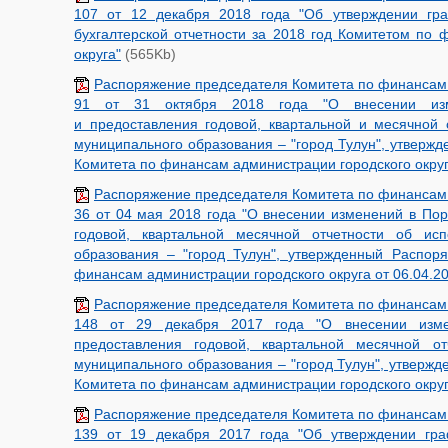
107 от 12 декабря 2018 года "Об утверждении гра
бухгалтерской отчетности за 2018 год Комитетом по 
округа"
(565Kb)
Распоряжение председателя Комитета по финансам 
91 от 31 октября 2018 года "О внесении изм
и предоставления годовой, квартальной и месячной
муниципального образования – "город Тулун", утверж
Комитета по финансам администрации городского округа
Распоряжение председателя Комитета по финансам 
36 от 04 мая 2018 года "О внесении изменений в Пор
годовой, квартальной месячной отчетности об ис
образования – "город Тулун", утвержденный Распор
финансам администрации городского округа от 06.04.2
Распоряжение председателя Комитета по финансам 
148 от 29 декабря 2017 года "О внесении изме
предоставления годовой, квартальной месячной о
муниципального образования – "город Тулун", утверж
Комитета по финансам администрации городского округ
Распоряжение председателя Комитета по финансам 
139 от 19 декабря 2017 года "Об утверждении гра