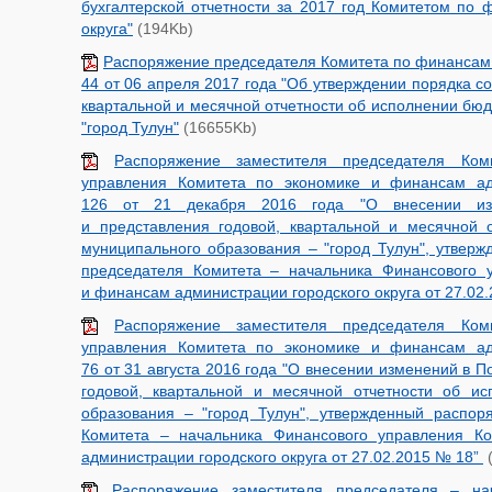
бухгалтерской отчетности за 2017 год Комитетом по 
округа"
(194Kb)
Распоряжение председателя Комитета по финансам 
44 от 06 апреля 2017 года "Об утверждении порядка с
квартальной и месячной отчетности об исполнении бю
"город Тулун"
(16655Kb)
Распоряжение заместителя председателя Ком
управления Комитета по экономике и финансам ад
126 от 21 декабря 2016 года "О внесении из
и представления годовой, квартальной и месячной 
муниципального образования – "город Тулун", утвер
председателя Комитета – начальника Финансового 
и финансам администрации городского округа от 27.02
Распоряжение заместителя председателя Ком
управления Комитета по экономике и финансам ад
76 от 31 августа 2016 года "О внесении изменений в 
годовой, квартальной и месячной отчетности об и
образования – "город Тулун", утвержденный распор
Комитета – начальника Финансового управления К
администрации городского округа от 27.02.2015 № 18”
(
Распоряжение заместителя председателя – на