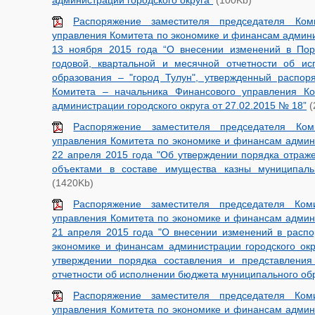
администрации городского округа”
(100Kb)
Распоряжение заместителя председателя Ком
управления Комитета по экономике и финансам админи
13 ноября 2015 года “О внесении изменений в Пор
годовой, квартальной и месячной отчетности об и
образования – "город Тулун", утвержденный распор
Комитета – начальника Финансового управления К
администрации городского округа от 27.02.2015 № 18”
(
Распоряжение заместителя председателя Ком
управления Комитета по экономике и финансам админи
22 апреля 2015 года "Об утверждении порядка отраж
объектами в составе имущества казны муниципальн
(1420Kb)
Распоряжение заместителя председателя Ком
управления Комитета по экономике и финансам админи
21 апреля 2015 года "О внесении изменений в расп
экономике и финансам администрации городского ок
утверждении порядка составления и представления
отчетности об исполнении бюджета муниципального обр
Распоряжение заместителя председателя Ком
управления Комитета по экономике и финансам админи