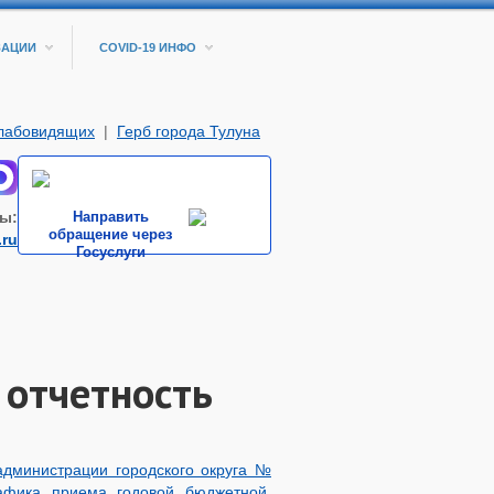
ЗАЦИИ
COVID-19 ИНФО
слабовидящих
|
Герб города Тулуна
ы:
Направить
обращение через
.ru
Госуслуги
 отчетность
дминистрации городского округа №
афика приема годовой бюджетной,