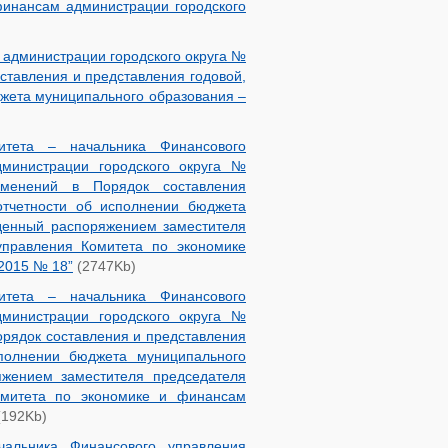
финансам администрации городского
администрации городского округа №
оставления и представления годовой,
джета муниципального образования –
итета – начальника Финансового
министрации городского округа №
менений в Порядок составления
отчетности об исполнении бюджета
жденный распоряжением заместителя
управления Комитета по экономике
.2015 № 18”
(2747Kb)
итета – начальника Финансового
министрации городского округа №
Порядок составления и представления
сполнении бюджета муниципального
яжением заместителя председателя
омитета по экономике и финансам
192Kb)
чальника Финансового управления