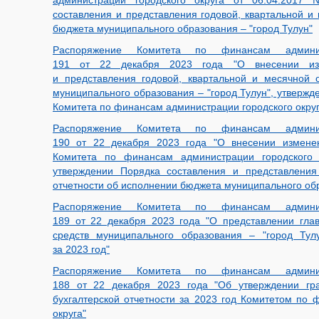
администрации городского округа от 06.04.201
составления и представления годовой, квартальной и
бюджета муниципального образования – "город Тулун"
Распоряжение Комитета по финансам админи
191 от 22 декабря 2023 года "О внесении из
и представления годовой, квартальной и месячной 
муниципального образования – "город Тулун", утверж
Комитета по финансам администрации городского округ
Распоряжение Комитета по финансам админи
190 от 22 декабря 2023 года "О внесении измене
Комитета по финансам администрации городского
утверждении Порядка составления и представления
отчетности об исполнении бюджета муниципального обр
Распоряжение Комитета по финансам админи
189 от 22 декабря 2023 года "О представлении гл
средств муниципального образования – "город Тул
за 2023 год"
Распоряжение Комитета по финансам админи
188 от 22 декабря 2023 года "Об утверждении гр
бухгалтерской отчетности за 2023 год Комитетом по 
округа"