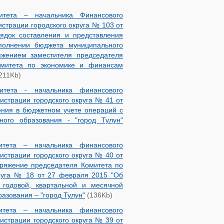
итета – начальника Финансового
страции городского округа № 103 от
ядок составления и представления
сполнении бюджета муниципального
яжением заместителя председателя
омитета по экономике и финансам
211Kb)
итета - начальника финансового
страции городского округа № 41 от
ения в бюджетном учете операций с
ого образования - "город Тулун"
итета – начальника финансового
страции городского округа № 40 от
оряжение председателя Комитета по
руга № 18 от 27 февраля 2015 "Об
 годовой, квартальной и месячной
азования – "город Тулун"
(136Kb)
итета – начальника финансового
страции городского округа № 39 от