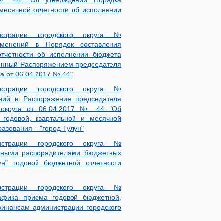
7 № 44 "Об утверждении Порядка
 месячной отчетности об исполнении
страции городского округа №
менений в Порядок составления
отчетности об исполнении бюджета
денный Распоряжением председателя
а от 06.04.2017 № 44"
страции городского округа №
ний в Распоряжение председателя
 округа от 06.04.2017 № 44 "Об
 годовой, квартальной и месячной
азования – "город Тулун"
страции городского округа №
авными распорядителями бюджетных
ун" годовой бюджетной отчетности
страции городского округа №
афика приема годовой бюджетной,
финансам администрации городского