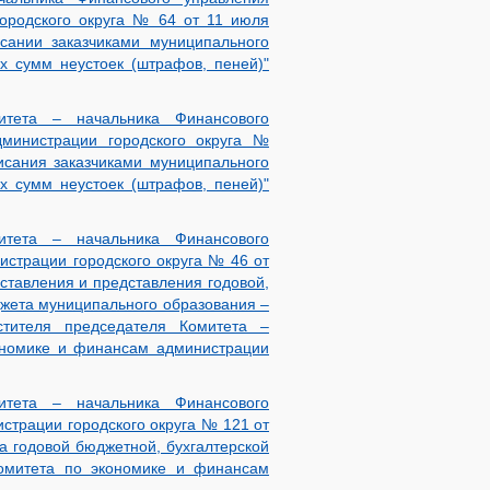
ородского округа № 64 от 11 июля
сании заказчиками муниципального
х сумм неустоек (штрафов, пеней)"
итета – начальника Финансового
министрации городского округа №
исания заказчиками муниципального
х сумм неустоек (штрафов, пеней)"
итета – начальника Финансового
страции городского округа № 46 от
ставления и представления годовой,
джета муниципального образования –
стителя председателя Комитета –
ономике и финансам администрации
итета – начальника Финансового
страции городского округа № 121 от
а годовой бюджетной, бухгалтерской
омитета по экономике и финансам