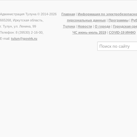
Администрация Тулуна © 2014-
2026
Главная
|
Информация по электробезопасно
665268, Иркутская область,
персональных данных
|
Программы
|
Ру
г. Тулун, ул. Ленина, 99
Тулуна
|
Новости
|
О городе
|
Городская ср
Телефон: 8 (39530) 2-16-00,
ЧС июнь-июль 2019
|
COVID-19 ИНФО
E-mail:
tulun@govirk.ru